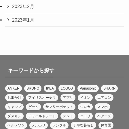
2023年2月
2023年1月
キーワードから探す
ANKER
BRUNO
IKEA
LOGOS
Panasonic
SHARP
お出かけ
アイリスオーヤマ
アプリ
イオン
エアコン
キャンプ
ゲーム
サマリーポケット
シロカ
スマホ
ダスキン
チャイルドシート
テント
ニトリ
ベアーズ
ベルメゾン
メルカリ
レンタル
丁寧な暮らし
保育園