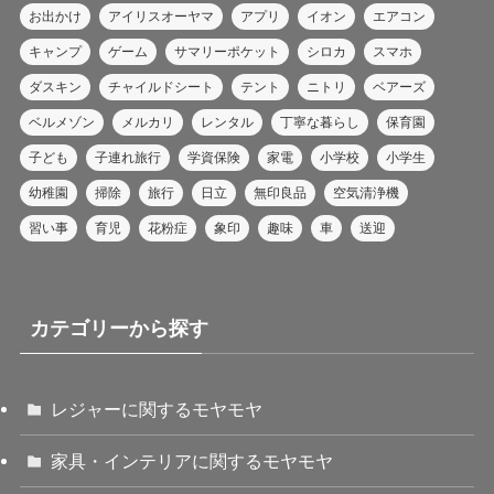
お出かけ
アイリスオーヤマ
アプリ
イオン
エアコン
キャンプ
ゲーム
サマリーポケット
シロカ
スマホ
ダスキン
チャイルドシート
テント
ニトリ
ベアーズ
ベルメゾン
メルカリ
レンタル
丁寧な暮らし
保育園
子ども
子連れ旅行
学資保険
家電
小学校
小学生
幼稚園
掃除
旅行
日立
無印良品
空気清浄機
習い事
育児
花粉症
象印
趣味
車
送迎
カテゴリーから探す
レジャーに関するモヤモヤ
家具・インテリアに関するモヤモヤ