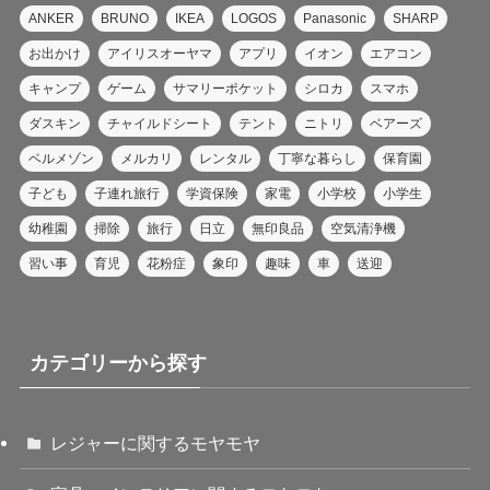
ANKER
BRUNO
IKEA
LOGOS
Panasonic
SHARP
お出かけ
アイリスオーヤマ
アプリ
イオン
エアコン
キャンプ
ゲーム
サマリーポケット
シロカ
スマホ
ダスキン
チャイルドシート
テント
ニトリ
ベアーズ
ベルメゾン
メルカリ
レンタル
丁寧な暮らし
保育園
子ども
子連れ旅行
学資保険
家電
小学校
小学生
幼稚園
掃除
旅行
日立
無印良品
空気清浄機
習い事
育児
花粉症
象印
趣味
車
送迎
カテゴリーから探す
レジャーに関するモヤモヤ