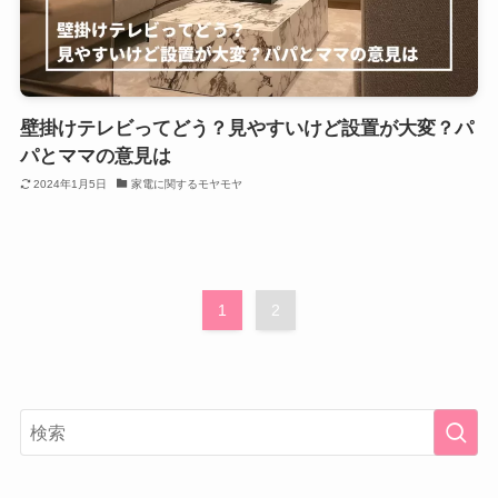
壁掛けテレビってどう？見やすいけど設置が大変？パ
パとママの意見は
2024年1月5日
家電に関するモヤモヤ
1
2