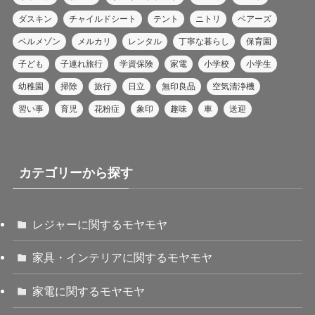
ダスキン
チャイルドシート
テント
ニトリ
ベアーズ
ベルメゾン
メルカリ
レンタル
丁寧な暮らし
保育園
子ども
子連れ旅行
学資保険
家電
小学校
小学生
幼稚園
掃除
旅行
日立
無印良品
空気清浄機
習い事
育児
花粉症
象印
趣味
車
送迎
カテゴリーから探す
レジャーに関するモヤモヤ
家具・インテリアに関するモヤモヤ
家電に関するモヤモヤ