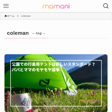
ホーム
coleman
coleman
– tag –