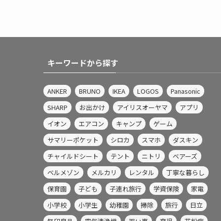
キーワードから探す
ANKER
BRUNO
IKEA
LOGOS
Panasonic
SHARP
お出かけ
アイリスオーヤマ
アプリ
イオン
エアコン
キャンプ
ゲーム
サマリーポケット
シロカ
スマホ
ダスキン
チャイルドシート
テント
ニトリ
ベアーズ
ベルメゾン
メルカリ
レンタル
丁寧な暮らし
保育園
子ども
子連れ旅行
学資保険
家電
小学校
小学生
幼稚園
掃除
旅行
日立