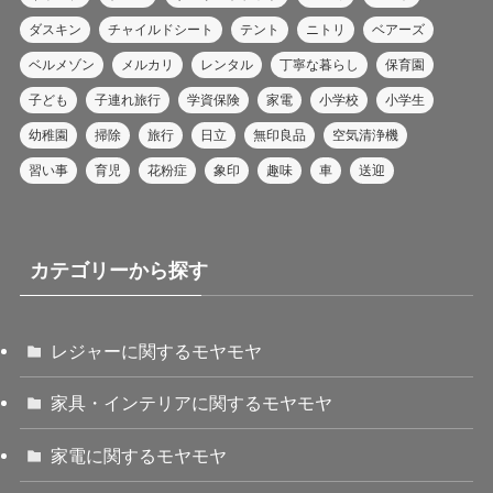
ダスキン
チャイルドシート
テント
ニトリ
ベアーズ
ベルメゾン
メルカリ
レンタル
丁寧な暮らし
保育園
子ども
子連れ旅行
学資保険
家電
小学校
小学生
幼稚園
掃除
旅行
日立
無印良品
空気清浄機
習い事
育児
花粉症
象印
趣味
車
送迎
カテゴリーから探す
レジャーに関するモヤモヤ
家具・インテリアに関するモヤモヤ
家電に関するモヤモヤ