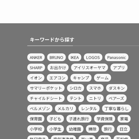
キーワードから探す
ANKER
BRUNO
IKEA
LOGOS
Panasonic
SHARP
お出かけ
アイリスオーヤマ
アプリ
イオン
エアコン
キャンプ
ゲーム
サマリーポケット
シロカ
スマホ
ダスキン
チャイルドシート
テント
ニトリ
ベアーズ
ベルメゾン
メルカリ
レンタル
丁寧な暮らし
保育園
子ども
子連れ旅行
学資保険
家電
小学校
小学生
幼稚園
掃除
旅行
日立