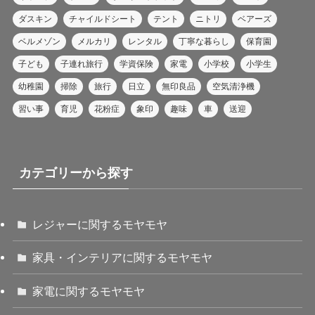
ダスキン
チャイルドシート
テント
ニトリ
ベアーズ
ベルメゾン
メルカリ
レンタル
丁寧な暮らし
保育園
子ども
子連れ旅行
学資保険
家電
小学校
小学生
幼稚園
掃除
旅行
日立
無印良品
空気清浄機
習い事
育児
花粉症
象印
趣味
車
送迎
カテゴリーから探す
レジャーに関するモヤモヤ
家具・インテリアに関するモヤモヤ
家電に関するモヤモヤ