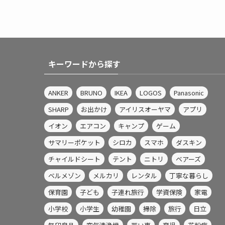
キーワードから探す
ANKER
BRUNO
IKEA
LOGOS
Panasonic
SHARP
お出かけ
アイリスオーヤマ
アプリ
イオン
エアコン
キャンプ
ゲーム
サマリーポケット
シロカ
スマホ
ダスキン
チャイルドシート
テント
ニトリ
ベアーズ
ベルメゾン
メルカリ
レンタル
丁寧な暮らし
保育園
子ども
子連れ旅行
学資保険
家電
小学校
小学生
幼稚園
掃除
旅行
日立