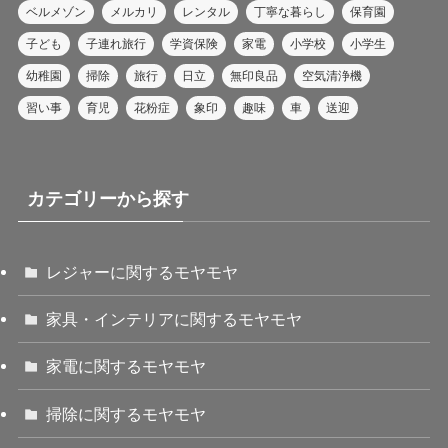
ベルメゾン
メルカリ
レンタル
丁寧な暮らし
保育園
子ども
子連れ旅行
学資保険
家電
小学校
小学生
幼稚園
掃除
旅行
日立
無印良品
空気清浄機
習い事
育児
花粉症
象印
趣味
車
送迎
カテゴリーから探す
レジャーに関するモヤモヤ
家具・インテリアに関するモヤモヤ
家電に関するモヤモヤ
掃除に関するモヤモヤ