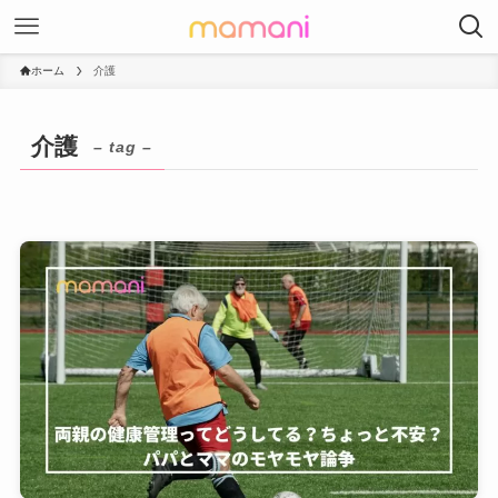
ホーム
介護
介護
– tag –