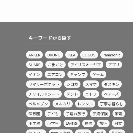
キーワードから探す
ANKER
BRUNO
IKEA
LOGOS
Panasonic
SHARP
お出かけ
アイリスオーヤマ
アプリ
イオン
エアコン
キャンプ
ゲーム
サマリーポケット
シロカ
スマホ
ダスキン
チャイルドシート
テント
ニトリ
ベアーズ
ベルメゾン
メルカリ
レンタル
丁寧な暮らし
保育園
子ども
子連れ旅行
学資保険
家電
小学校
小学生
幼稚園
掃除
旅行
日立