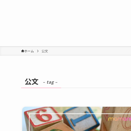
ホーム
公文
公文
– tag –