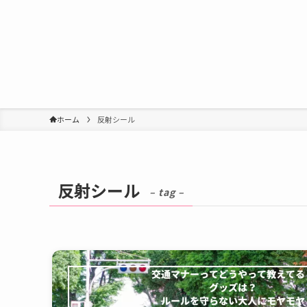
ホーム
反射シール
反射シール
– tag –