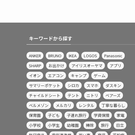
キーワードから探す
ANKER
BRUNO
IKEA
LOGOS
Panasonic
SHARP
お出かけ
アイリスオーヤマ
アプリ
イオン
エアコン
キャンプ
ゲーム
サマリーポケット
シロカ
スマホ
ダスキン
チャイルドシート
テント
ニトリ
ベアーズ
ベルメゾン
メルカリ
レンタル
丁寧な暮らし
保育園
子ども
子連れ旅行
学資保険
家電
小学校
小学生
幼稚園
掃除
旅行
日立