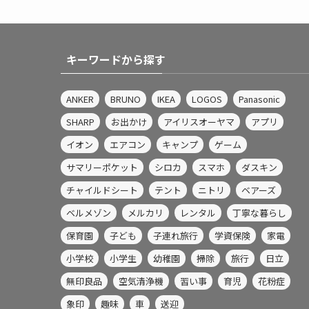
キーワードから探す
ANKER
BRUNO
IKEA
LOGOS
Panasonic
SHARP
お出かけ
アイリスオーヤマ
アプリ
イオン
エアコン
キャンプ
ゲーム
サマリーポケット
シロカ
スマホ
ダスキン
チャイルドシート
テント
ニトリ
ベアーズ
ベルメゾン
メルカリ
レンタル
丁寧な暮らし
保育園
子ども
子連れ旅行
学資保険
家電
小学校
小学生
幼稚園
掃除
旅行
日立
無印良品
空気清浄機
習い事
育児
花粉症
象印
趣味
車
送迎