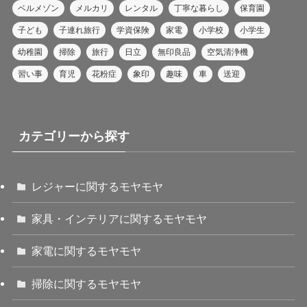
ベルメゾン
メルカリ
レンタル
丁寧な暮らし
保育園
子ども
子連れ旅行
学資保険
家電
小学校
小学生
幼稚園
掃除
旅行
日立
無印良品
空気清浄機
習い事
育児
花粉症
象印
趣味
車
送迎
カテゴリーから探す
レジャーに関するモヤモヤ
家具・インテリアに関するモヤモヤ
家電に関するモヤモヤ
掃除に関するモヤモヤ