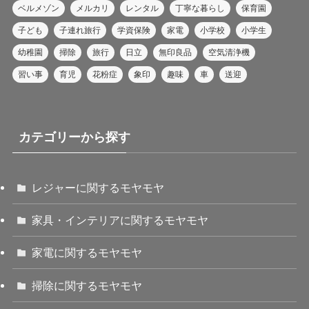
ベルメゾン
メルカリ
レンタル
丁寧な暮らし
保育園
子ども
子連れ旅行
学資保険
家電
小学校
小学生
幼稚園
掃除
旅行
日立
無印良品
空気清浄機
習い事
育児
花粉症
象印
趣味
車
送迎
カテゴリーから探す
レジャーに関するモヤモヤ
家具・インテリアに関するモヤモヤ
家電に関するモヤモヤ
掃除に関するモヤモヤ