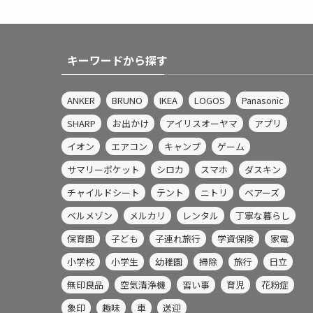
キーワードから探す
ANKER
BRUNO
IKEA
LOGOS
Panasonic
SHARP
お出かけ
アイリスオーヤマ
アプリ
イオン
エアコン
キャンプ
ゲーム
サマリーポケット
シロカ
スマホ
ダスキン
チャイルドシート
テント
ニトリ
ベアーズ
ベルメゾン
メルカリ
レンタル
丁寧な暮らし
保育園
子ども
子連れ旅行
学資保険
家電
小学校
小学生
幼稚園
掃除
旅行
日立
無印良品
空気清浄機
習い事
育児
花粉症
象印
趣味
車
送迎