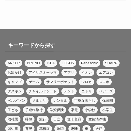
キーワードから探す
ANKER
BRUNO
IKEA
LOGOS
Panasonic
SHARP
お出かけ
アイリスオーヤマ
アプリ
イオン
エアコン
キャンプ
ゲーム
サマリーポケット
シロカ
スマホ
ダスキン
チャイルドシート
テント
ニトリ
ベアーズ
ベルメゾン
メルカリ
レンタル
丁寧な暮らし
保育園
子ども
子連れ旅行
学資保険
家電
小学校
小学生
幼稚園
掃除
旅行
日立
無印良品
空気清浄機
習い事
育児
花粉症
象印
趣味
車
送迎