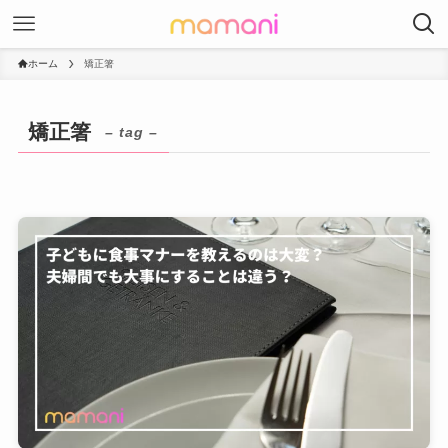
ホーム
矯正箸
矯正箸
– tag –