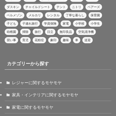
ダスキン
チャイルドシート
テント
ニトリ
ベアーズ
ベルメゾン
メルカリ
レンタル
丁寧な暮らし
保育園
子ども
子連れ旅行
学資保険
家電
小学校
小学生
幼稚園
掃除
旅行
日立
無印良品
空気清浄機
習い事
育児
花粉症
象印
趣味
車
送迎
カテゴリーから探す
レジャーに関するモヤモヤ
家具・インテリアに関するモヤモヤ
家電に関するモヤモヤ