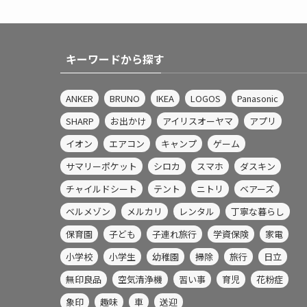
キーワードから探す
ANKER
BRUNO
IKEA
LOGOS
Panasonic
SHARP
お出かけ
アイリスオーヤマ
アプリ
イオン
エアコン
キャンプ
ゲーム
サマリーポケット
シロカ
スマホ
ダスキン
チャイルドシート
テント
ニトリ
ベアーズ
ベルメゾン
メルカリ
レンタル
丁寧な暮らし
保育園
子ども
子連れ旅行
学資保険
家電
小学校
小学生
幼稚園
掃除
旅行
日立
無印良品
空気清浄機
習い事
育児
花粉症
象印
趣味
車
送迎