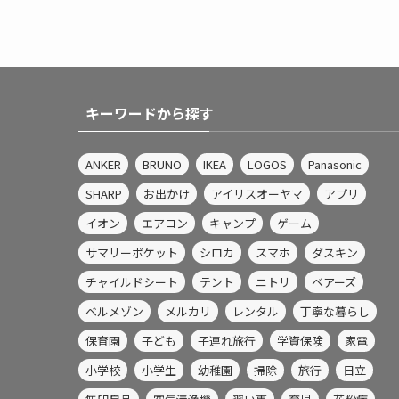
キーワードから探す
ANKER
BRUNO
IKEA
LOGOS
Panasonic
SHARP
お出かけ
アイリスオーヤマ
アプリ
イオン
エアコン
キャンプ
ゲーム
サマリーポケット
シロカ
スマホ
ダスキン
チャイルドシート
テント
ニトリ
ベアーズ
ベルメゾン
メルカリ
レンタル
丁寧な暮らし
保育園
子ども
子連れ旅行
学資保険
家電
小学校
小学生
幼稚園
掃除
旅行
日立