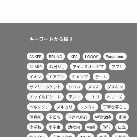
キーワードから探す
ANKER
BRUNO
IKEA
LOGOS
Panasonic
SHARP
お出かけ
アイリスオーヤマ
アプリ
イオン
エアコン
キャンプ
ゲーム
サマリーポケット
シロカ
スマホ
ダスキン
チャイルドシート
テント
ニトリ
ベアーズ
ベルメゾン
メルカリ
レンタル
丁寧な暮らし
保育園
子ども
子連れ旅行
学資保険
家電
小学校
小学生
幼稚園
掃除
旅行
日立