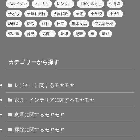
ベルメゾン
メルカリ
レンタル
丁寧な暮らし
保育園
子ども
子連れ旅行
学資保険
家電
小学校
小学生
幼稚園
掃除
旅行
日立
無印良品
空気清浄機
習い事
育児
花粉症
象印
趣味
車
送迎
カテゴリーから探す
レジャーに関するモヤモヤ
家具・インテリアに関するモヤモヤ
家電に関するモヤモヤ
掃除に関するモヤモヤ