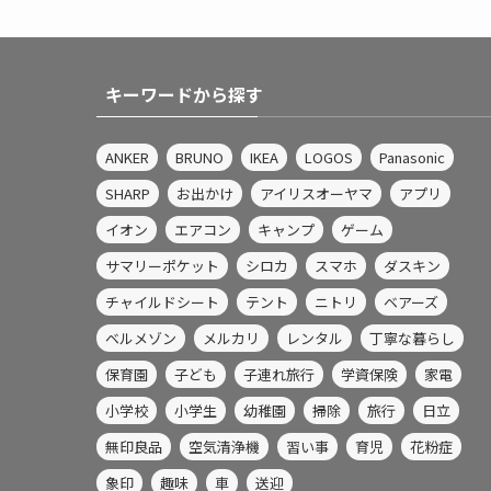
キーワードから探す
ANKER
BRUNO
IKEA
LOGOS
Panasonic
SHARP
お出かけ
アイリスオーヤマ
アプリ
イオン
エアコン
キャンプ
ゲーム
サマリーポケット
シロカ
スマホ
ダスキン
チャイルドシート
テント
ニトリ
ベアーズ
ベルメゾン
メルカリ
レンタル
丁寧な暮らし
保育園
子ども
子連れ旅行
学資保険
家電
小学校
小学生
幼稚園
掃除
旅行
日立
無印良品
空気清浄機
習い事
育児
花粉症
象印
趣味
車
送迎