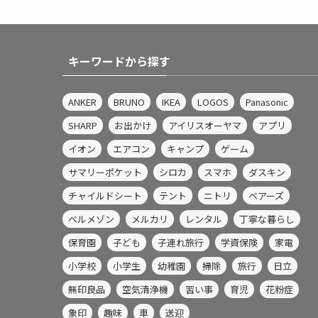
キーワードから探す
ANKER
BRUNO
IKEA
LOGOS
Panasonic
SHARP
お出かけ
アイリスオーヤマ
アプリ
イオン
エアコン
キャンプ
ゲーム
サマリーポケット
シロカ
スマホ
ダスキン
チャイルドシート
テント
ニトリ
ベアーズ
ベルメゾン
メルカリ
レンタル
丁寧な暮らし
保育園
子ども
子連れ旅行
学資保険
家電
小学校
小学生
幼稚園
掃除
旅行
日立
無印良品
空気清浄機
習い事
育児
花粉症
象印
趣味
車
送迎