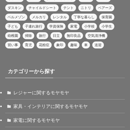
ダスキン
チャイルドシート
テント
ニトリ
ベアーズ
ベルメゾン
メルカリ
レンタル
丁寧な暮らし
保育園
子ども
子連れ旅行
学資保険
家電
小学校
小学生
幼稚園
掃除
旅行
日立
無印良品
空気清浄機
習い事
育児
花粉症
象印
趣味
車
送迎
カテゴリーから探す
レジャーに関するモヤモヤ
家具・インテリアに関するモヤモヤ
家電に関するモヤモヤ