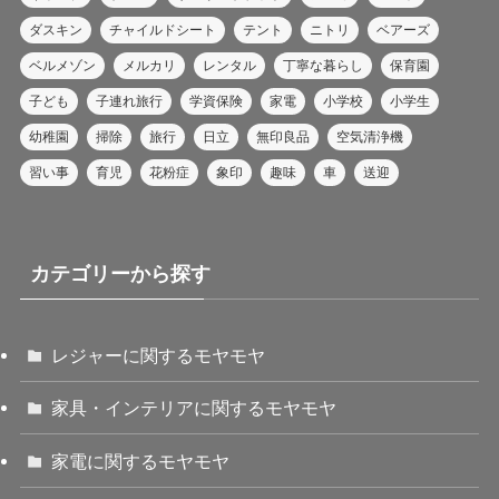
ダスキン
チャイルドシート
テント
ニトリ
ベアーズ
ベルメゾン
メルカリ
レンタル
丁寧な暮らし
保育園
子ども
子連れ旅行
学資保険
家電
小学校
小学生
幼稚園
掃除
旅行
日立
無印良品
空気清浄機
習い事
育児
花粉症
象印
趣味
車
送迎
カテゴリーから探す
レジャーに関するモヤモヤ
家具・インテリアに関するモヤモヤ
家電に関するモヤモヤ