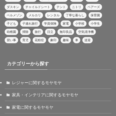
ダスキン
チャイルドシート
テント
ニトリ
ベアーズ
ベルメゾン
メルカリ
レンタル
丁寧な暮らし
保育園
子ども
子連れ旅行
学資保険
家電
小学校
小学生
幼稚園
掃除
旅行
日立
無印良品
空気清浄機
習い事
育児
花粉症
象印
趣味
車
送迎
カテゴリーから探す
レジャーに関するモヤモヤ
家具・インテリアに関するモヤモヤ
家電に関するモヤモヤ