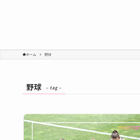
ホーム
野球
野球
– tag –