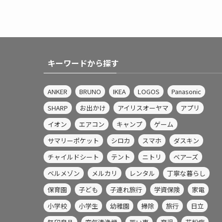
キーワードから探す
ANKER
BRUNO
IKEA
LOGOS
Panasonic
SHARP
お出かけ
アイリスオーヤマ
アプリ
イオン
エアコン
キャンプ
ゲーム
サマリーポケット
シロカ
スマホ
ダスキン
チャイルドシート
テント
ニトリ
ベアーズ
ベルメゾン
メルカリ
レンタル
丁寧な暮らし
保育園
子ども
子連れ旅行
学資保険
家電
小学校
小学生
幼稚園
掃除
旅行
日立