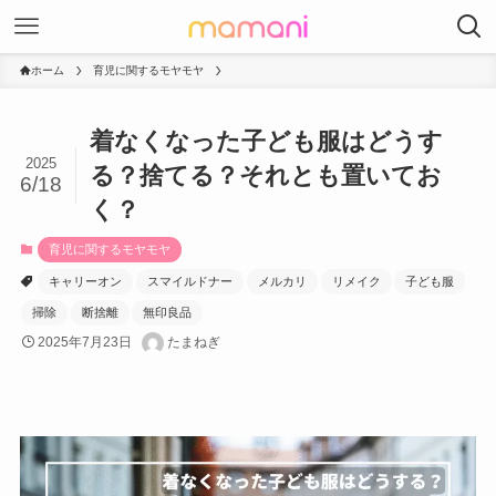
ホーム
育児に関するモヤモヤ
着なくなった子ども服はどうす
2025
る？捨てる？それとも置いてお
6/18
く？
育児に関するモヤモヤ
キャリーオン
スマイルドナー
メルカリ
リメイク
子ども服
掃除
断捨離
無印良品
2025年7月23日
たまねぎ