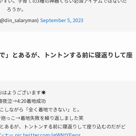
やすい。子育ての3種の神器くらい必須アイテムではないだ
ろうか。
in_salaryman)
September 5, 2023
で」とあるが、トントンする前に寝返りして座
0おはようございます☀
0 娘夜泣→4:20着地成功
こしながら「全く着地できない」と。
で抱っこ→着地失敗を繰り返しました笑
とあるが、トントンする前に寝返りして座り込むのだがど
ンナー
pic.twitter.com/jgWNtYEwor