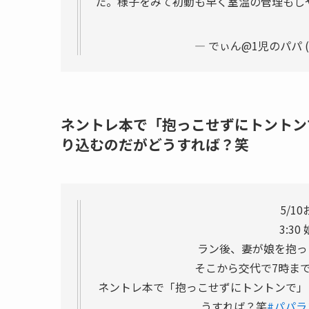
た。様子をみて初動も早く室温の管理もし
— でぃん@1児のパパ (@d
ネントレ本で「抱っこせずにトントン
り込むのだがどうすれば？笑
5/1
3:3
ラン後、妻が娘を抱っ
そこから交代で7時ま
ネントレ本で「抱っこせずにトントンで」
うすれば？笑
#パパラ