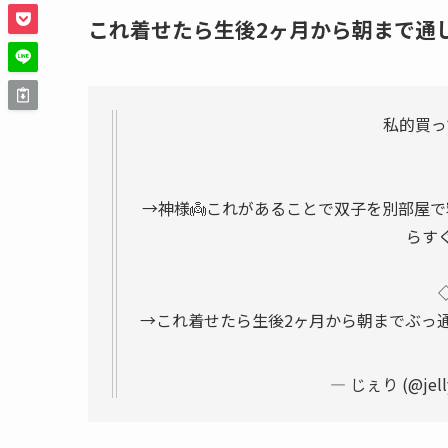
これ着せたら生後2ヶ月から朝まで通
私的買っ
→神様👼これがあることで双子を別部屋で
らす
→これ着せたら生後2ヶ月から朝までぶっ
— じぇり (@jell