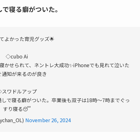
しで寝る癖がついた。
てよかった育児グッズ🌟
◇cubo Ai
寝かせられて、ネントレ大成功✨iPhoneでも見れて泣いた
ぐ通知が来るのが良き
◇スワドルアップ
通しで寝る癖がついた。卒業後も双子は18時〜7時までぐっ
すり寝る😴
ychan_OL)
November 26, 2024