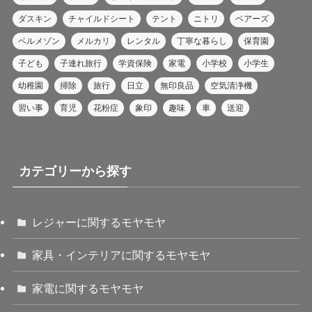
ダスキン
チャイルドシート
テント
ニトリ
ベアーズ
ベルメゾン
メルカリ
レンタル
丁寧な暮らし
保育園
子ども
子連れ旅行
学資保険
家電
小学校
小学生
幼稚園
掃除
旅行
日立
無印良品
空気清浄機
習い事
育児
花粉症
象印
趣味
車
送迎
カテゴリーから探す
レジャーに関するモヤモヤ
家具・インテリアに関するモヤモヤ
家電に関するモヤモヤ