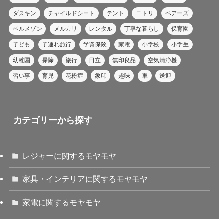
ダスキン
チャイルドシート
テント
ニトリ
ベアーズ
ベルメゾン
メルカリ
レンタル
丁寧な暮らし
保育園
子ども
子連れ旅行
学資保険
家電
小学校
小学生
幼稚園
掃除
旅行
日立
無印良品
空気清浄機
習い事
育児
花粉症
象印
趣味
車
送迎
カテゴリーから探す
レジャーに関するモヤモヤ
家具・インテリアに関するモヤモヤ
家電に関するモヤモヤ